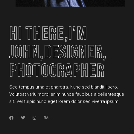
HI THERE,I'M
HI THERE,I'M
JOHN,DESIGNER,
JOHN,DESIGNER,
PHOTOGRAPHER
PHOTOGRAPHER
Sed tempus urna et pharetra. Nunc sed blandit libero.
Volutpat variu morbi enim nunce faucibus a pellentesque
sit. Vel turpis nunc eget lorem dolor sed viverra ipsum.